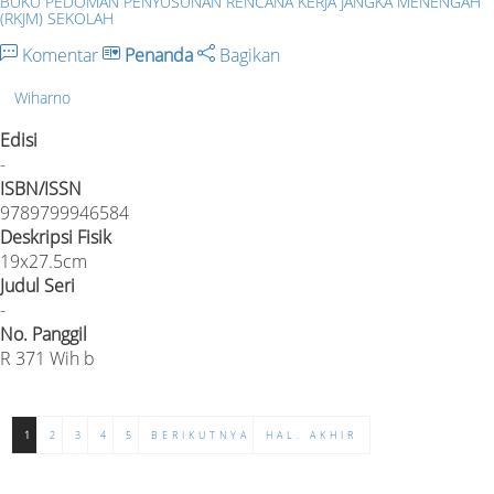
BUKU PEDOMAN PENYUSUNAN RENCANA KERJA JANGKA MENENGAH
(RKJM) SEKOLAH
Komentar
Penanda
Bagikan
Wiharno
Edisi
-
ISBN/ISSN
9789799946584
Deskripsi Fisik
19x27.5cm
Judul Seri
-
No. Panggil
R 371 Wih b
1
2
3
4
5
BERIKUTNYA
HAL. AKHIR