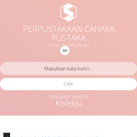
PERPUSTAKAAN CAHAYA
PUSTAKA
Cahaya Pustaka Library
CARI
Pencarian Spesifik
Koleksi