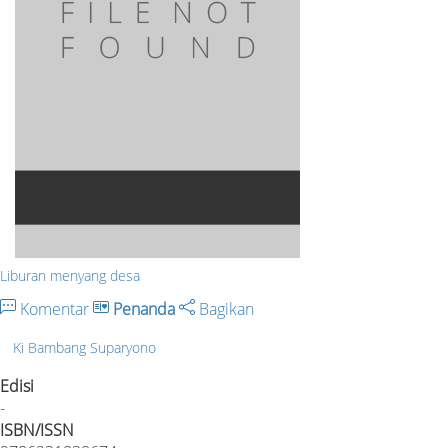
Liburan menyang desa
Komentar
Penanda
Bagikan
Ki Bambang Suparyono
Edisi
-
ISBN/ISSN