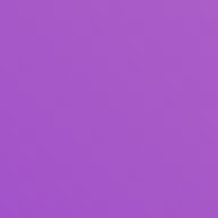
Judul
Pengarang
Subjek
ISBN/ISSN
Tipe Koleksi
Lokasi
GMD