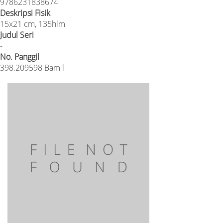
9786231838674
Deskripsi Fisik
15x21 cm, 135hlm
Judul Seri
-
No. Panggil
398.209598 Bam l