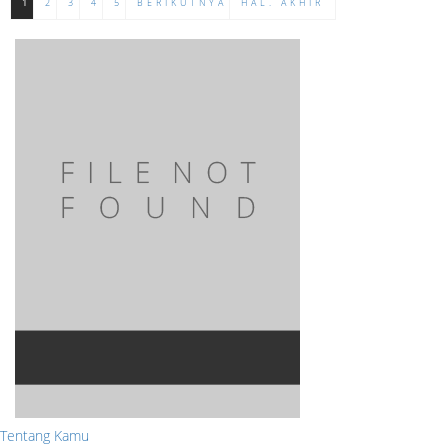
1
2
3
4
5
BERIKUTNYA
HAL. AKHIR
Tentang Kamu