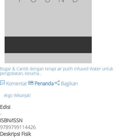
Bugar & Cantik dengan terapi air putih Infused Water untuk
pengobatan, Keseha…
Komentar
Penanda
Bagikan
Argo Wikanjati
Edisi
-
ISBN/ISSN
9789799114426
Deskripsi Fisik