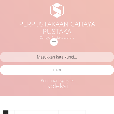
PERPUSTAKAAN CAHAYA
PUSTAKA
Cahaya Pustaka Library
CARI
Pencarian Spesifik
Koleksi