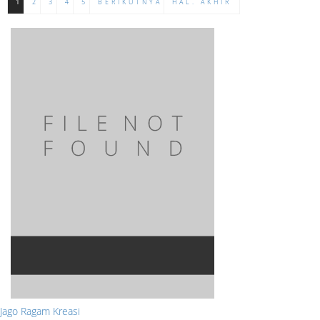
1
2
3
4
5
BERIKUTNYA
HAL. AKHIR
Jago Ragam Kreasi