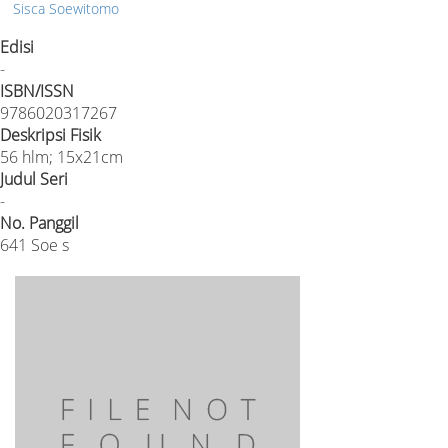
Sisca Soewitomo
Edisi
-
ISBN/ISSN
9786020317267
Deskripsi Fisik
56 hlm; 15x21cm
Judul Seri
-
No. Panggil
641 Soe s