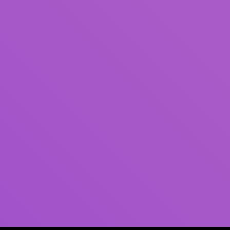
Pengarang
Subjek
ISBN/ISSN
Tipe Koleksi
Lokasi
GMD
Cari