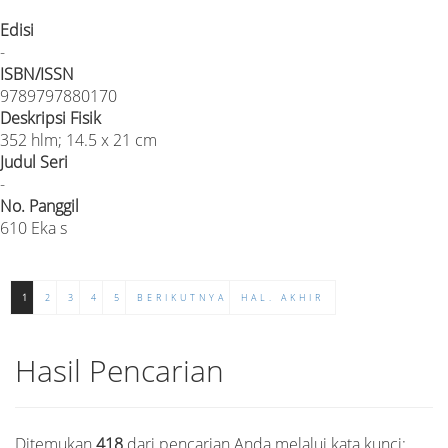
Edisi
-
ISBN/ISSN
9789797880170
Deskripsi Fisik
352 hlm; 14.5 x 21 cm
Judul Seri
-
No. Panggil
610 Eka s
1
2
3
4
5
BERIKUTNYA
HAL. AKHIR
Hasil Pencarian
Ditemukan
418
dari pencarian Anda melalui kata kunci: