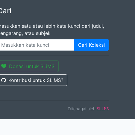
Cari
asukkan satu atau lebih kata kunci dari judul,
engarang, atau subjek
Cari Koleksi
Donasi untuk SLiMS
Kontribusi untuk SLiMS?
Ditenagai oleh
SLiMS