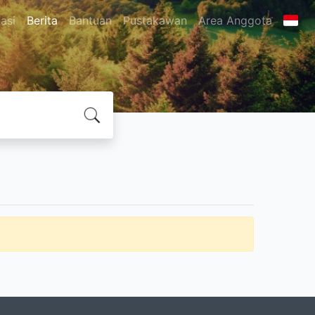
asi
Berita
Bantuan
Pustakawan
Area Anggota