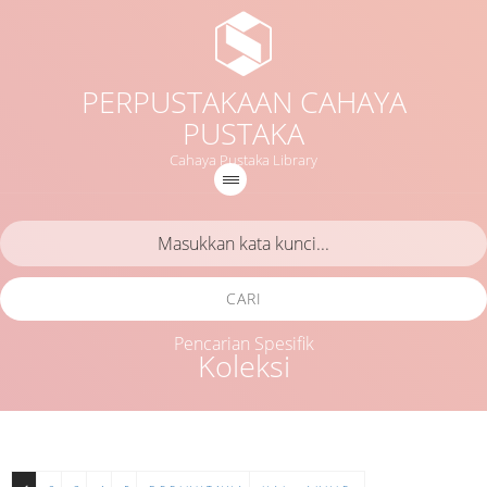
PERPUSTAKAAN CAHAYA
PUSTAKA
Cahaya Pustaka Library
CARI
Pencarian Spesifik
Koleksi