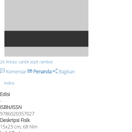
26 Kreasi cantik jepit rambut
Komentar
Penanda
Bagikan
Indira
Edisi
-
ISBN/ISSN
9786020357027
Deskripsi Fisik
15x23 cm; 68 hlm