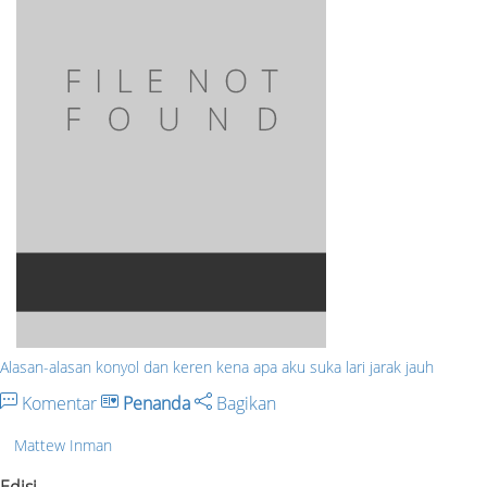
Alasan-alasan konyol dan keren kena apa aku suka lari jarak jauh
Komentar
Penanda
Bagikan
Mattew Inman
Edisi