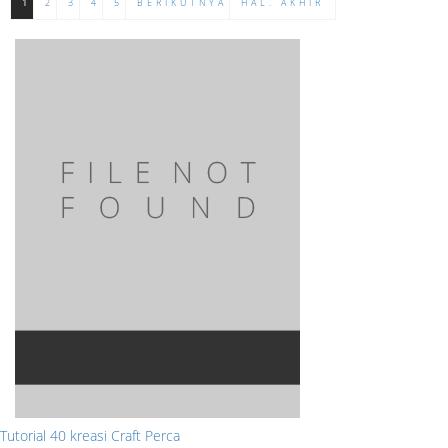
1
2
3
4
5
BERIKUTNYA
HAL. AKHIR
Tutorial 40 kreasi Craft Perca