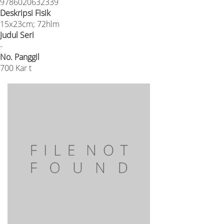
9786020632339
Deskripsi Fisik
15x23cm; 72hlm
Judul Seri
-
No. Panggil
700 Kar t