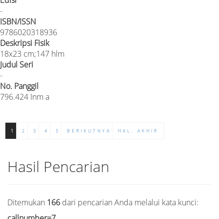
-
ISBN/ISSN
9786020318936
Deskripsi Fisik
18x23 cm;147 hlm
Judul Seri
-
No. Panggil
796.424 Inm a
1
2
3
4
5
BERIKUTNYA
HAL. AKHIR
Hasil Pencarian
Ditemukan
166
dari pencarian Anda melalui kata kunci:
callnumber=7