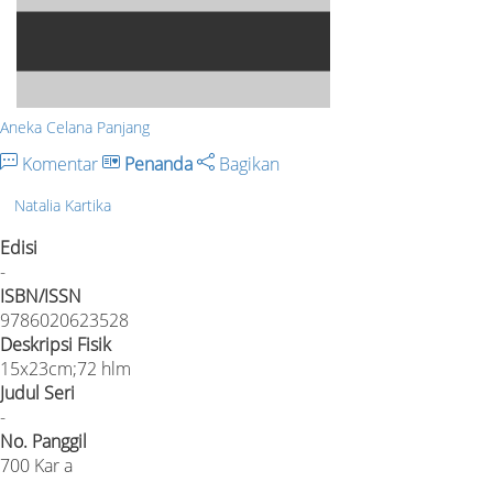
Aneka Celana Panjang
Komentar
Penanda
Bagikan
Natalia Kartika
Edisi
-
ISBN/ISSN
9786020623528
Deskripsi Fisik
15x23cm;72 hlm
Judul Seri
-
No. Panggil
700 Kar a